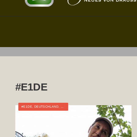
#E1DE
#E1DE
,
DEUTSCHLAND
,
FERNWANDERN
,
TOURTAGEBUCH