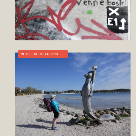
#E1DE
,
DEUTSCHLAND
,
FERNWANDERN
,
TOURTAGEBUCH