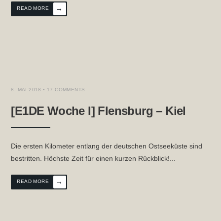
→
READ MORE
8. MAI 2018
• 17 COMMENTS
[E1DE Woche I] Flensburg – Kiel
Die ersten Kilometer entlang der deutschen Ostseeküste sind
bestritten. Höchste Zeit für einen kurzen Rückblick!
...
→
READ MORE