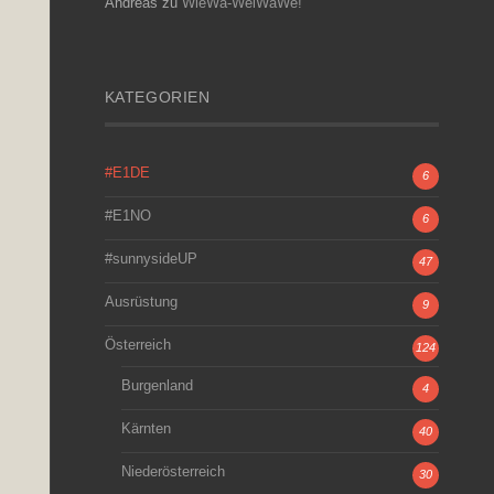
Andreas
zu
WieWa-WeiWaWe!
KATEGORIEN
#E1DE
6
#E1NO
6
#sunnysideUP
47
Ausrüstung
9
Österreich
124
Burgenland
4
Kärnten
40
Niederösterreich
30