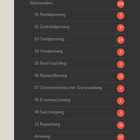
Weitwandern
105
01 Nordalpenweg
6
02 Zentralalpenweg
8
03 Südalpenweg
14
04 Voralpenweg
8
05 Nord-Süd-Weg
8
06 Mariazellerweg
10
07 Ostösterreichischer Grenzlandweg
4
08 Eisenwurzenweg
6
09 Salzsteigweg
3
10 Rupertiweg
11
Arnoweg
15