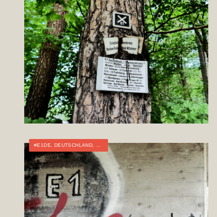
#E1DE
,
DEUTSCHLAND
,
FERNWANDERN
,
TOURTAGEBUCH