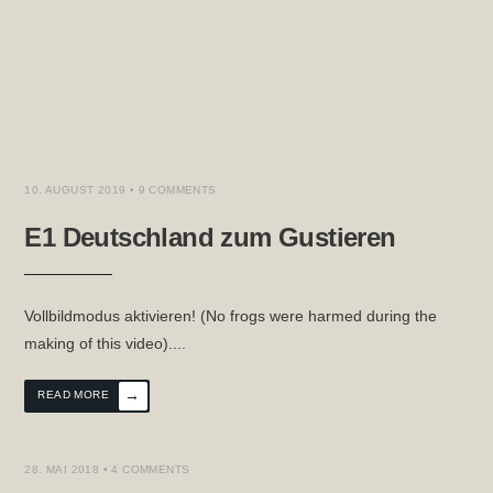
10. AUGUST 2019
• 9 COMMENTS
E1 Deutschland zum Gustieren
Vollbildmodus aktivieren! (No frogs were harmed during the
making of this video).
...
→
READ MORE
28. MAI 2018
• 4 COMMENTS