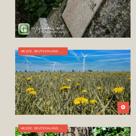
#E1DE
,
DEUTSCHLAND
,
FERNWANDERN
,
TOURTAGEBUCH
#E1DE
,
DEUTSCHLAND
,
FERNWANDERN
,
TOURTAGEBUCH