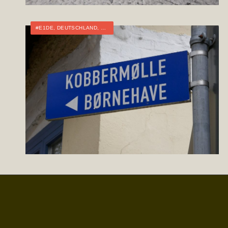
#E1DE
,
DEUTSCHLAND
,
FERNWANDERN
,
TOURTAGEBUCH