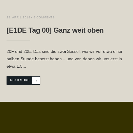
28. APRIL 2018
• 9 COMMENTS
[E1DE Tag 00] Ganz weit oben
20F und 20E. Das sind die zwei Sessel, wie wir vor etwa einer
halben Stunde besetzt haben – und von denen wir uns erst in
etwa 1,5
...
→
READ MORE