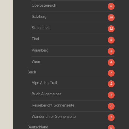
Oberösterreich
8
Salzburg
26
Steiermark
32
Tirol
9
Vorarlberg
3
Wien
4
Buch
7
Alpe Adria Trail
1
Buch Allgemeines
1
Reisebericht Sonnenseite
2
Wanderführer Sonnenseite
1
Deutschland
6