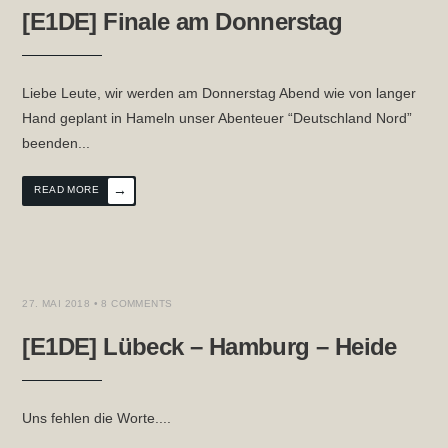
[E1DE] Finale am Donnerstag
Liebe Leute, wir werden am Donnerstag Abend wie von langer
Hand geplant in Hameln unser Abenteuer “Deutschland Nord”
beenden
...
→
READ MORE
27. MAI 2018
• 8 COMMENTS
[E1DE] Lübeck – Hamburg – Heide
Uns fehlen die Worte.
...