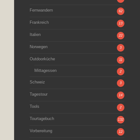
Fernwandern
62
Frankreich
13
Italien
22
Norwegen
3
Outdoorküche
11
Mittagessen
2
Schweiz
3
Tagestour
14
Tools
2
Tourtagebuch
132
Vorbereitung
12