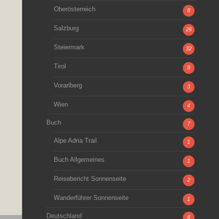
Oberösterreich
8
Salzburg
26
Steiermark
32
Tirol
9
Vorarlberg
3
Wien
4
Buch
7
Alpe Adria Trail
1
Buch Allgemeines
1
Reisebericht Sonnenseite
2
Wanderführer Sonnenseite
1
Deutschland
6