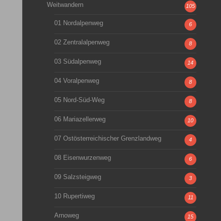
Weitwandern
105
01 Nordalpenweg
6
02 Zentralalpenweg
8
03 Südalpenweg
14
04 Voralpenweg
8
05 Nord-Süd-Weg
8
06 Mariazellerweg
10
07 Ostösterreichischer Grenzlandweg
4
08 Eisenwurzenweg
6
09 Salzsteigweg
3
10 Rupertiweg
11
Arnoweg
15