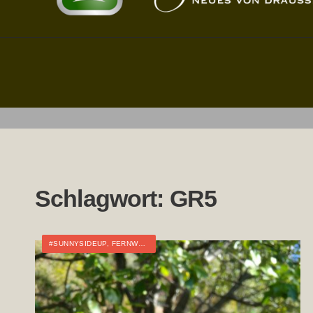
Schlagwort:
GR5
#SUNNYSIDEUP
,
FERNWANDERN
,
FRANKREICH
,
TOURTAGEBUCH