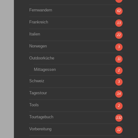
Fernwandern
62
Frankreich
13
Italien
22
Norwegen
3
Outdoorküche
11
Mittagessen
2
Schweiz
3
Tagestour
14
Tools
2
Tourtagebuch
132
Vorbereitung
12