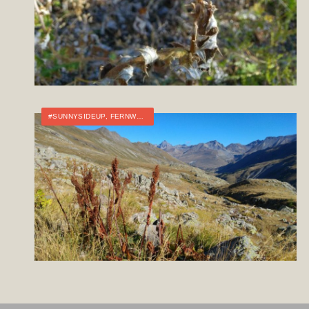
#SUNNYSIDEUP
,
FERNWANDERN
,
FRANKREICH
,
TOURTAGEBUCH