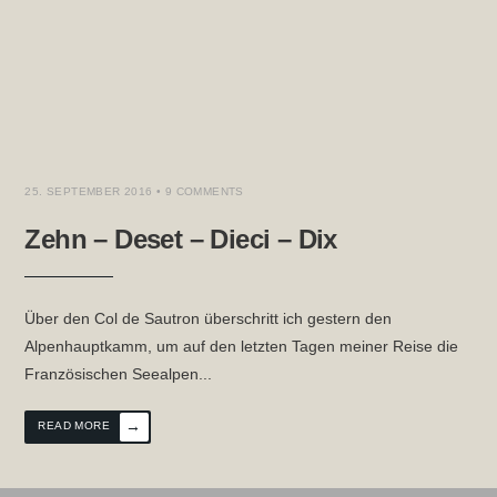
25. SEPTEMBER 2016
• 9 COMMENTS
Zehn – Deset – Dieci – Dix
Über den Col de Sautron überschritt ich gestern den
Alpenhauptkamm, um auf den letzten Tagen meiner Reise die
Französischen Seealpen
...
→
READ MORE