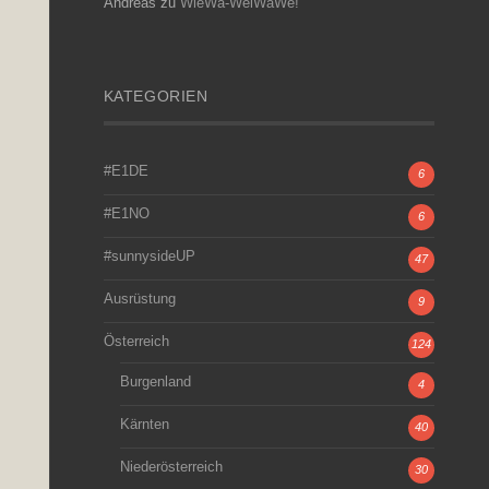
Andreas
zu
WieWa-WeiWaWe!
KATEGORIEN
#E1DE
6
#E1NO
6
#sunnysideUP
47
Ausrüstung
9
Österreich
124
Burgenland
4
Kärnten
40
Niederösterreich
30