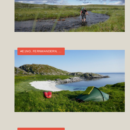
#E1NO
,
FERNWANDERN
,
NORWEGEN
,
TOURTAGEBUCH