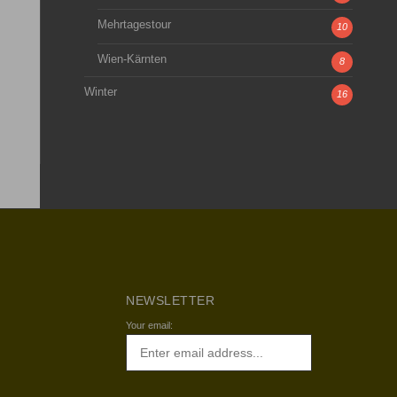
Mehrtagestour
10
Wien-Kärnten
8
Winter
16
NEWSLETTER
Your email: