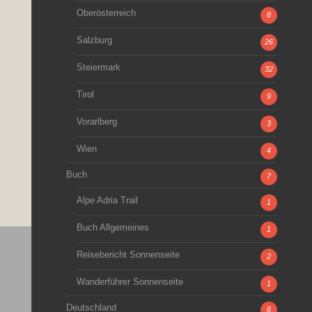
Oberösterreich
8
Salzburg
26
Steiermark
32
Tirol
9
Vorarlberg
3
Wien
4
Buch
7
Alpe Adria Trail
1
Buch Allgemeines
1
Reisebericht Sonnenseite
2
Wanderführer Sonnenseite
1
Deutschland
6