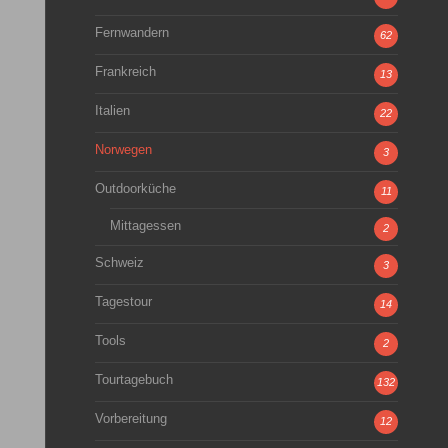
Fernwandern
62
Frankreich
13
Italien
22
Norwegen
3
Outdoorküche
11
Mittagessen
2
Schweiz
3
Tagestour
14
Tools
2
Tourtagebuch
132
Vorbereitung
12