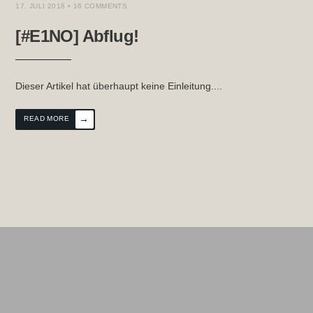
17. JULI 2018
• 16 COMMENTS
[#E1NO] Abflug!
Dieser Artikel hat überhaupt keine Einleitung.
...
→
READ MORE