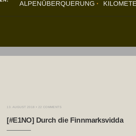
ALPENÜBERQUERUNG
KILOMET
13. AUGUST 2018
• 22 COMMENTS
[#E1NO] Durch die Finnmarksvidda