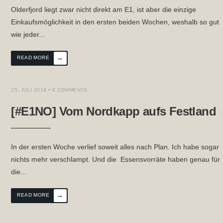
Olderfjord liegt zwar nicht direkt am E1, ist aber die einzige
Einkaufsmöglichkeit in den ersten beiden Wochen, weshalb so gut
wie jeder
...
→
READ MORE
25. JULI 2018
• 9 COMMENTS
[#E1NO] Vom Nordkapp aufs Festland
In der ersten Woche verlief soweit alles nach Plan. Ich habe sogar
nichts mehr verschlampt. Und die Essensvorräte haben genau für
die
...
→
READ MORE