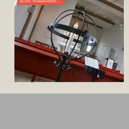
#E1NO
,
FERNWANDERN
,
NORWEGEN
,
TOURTAGEBUCH