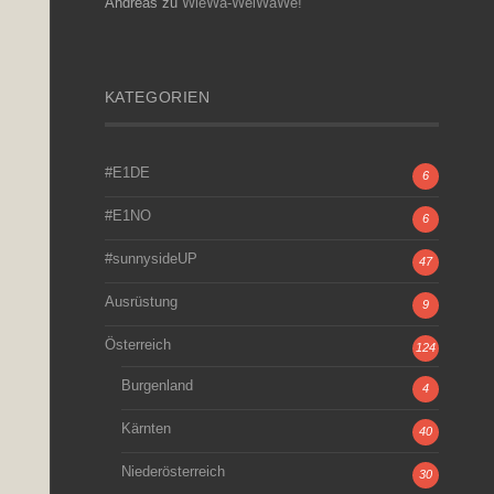
Andreas
zu
WieWa-WeiWaWe!
KATEGORIEN
#E1DE
6
#E1NO
6
#sunnysideUP
47
Ausrüstung
9
Österreich
124
Burgenland
4
Kärnten
40
Niederösterreich
30