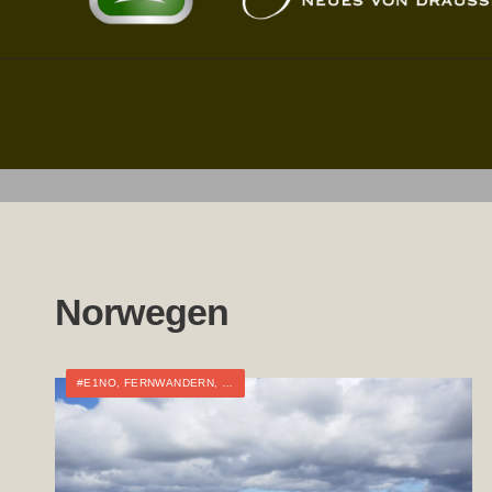
Norwegen
#E1NO
,
FERNWANDERN
,
NORWEGEN
,
TOURTAGEBUCH