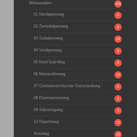
Weitwandern
105
01 Nordalpenweg
6
02 Zentralalpenweg
8
03 Südalpenweg
14
04 Voralpenweg
8
05 Nord-Süd-Weg
8
06 Mariazellerweg
10
07 Ostösterreichischer Grenzlandweg
4
08 Eisenwurzenweg
6
09 Salzsteigweg
3
10 Rupertiweg
11
Arnoweg
15