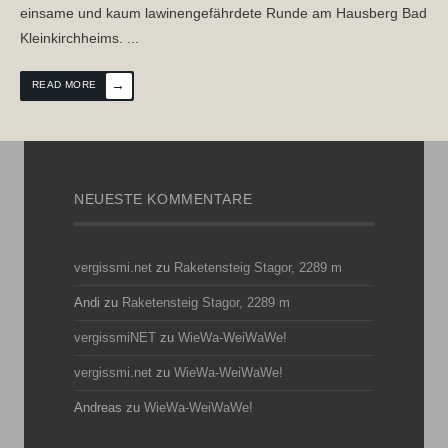
einsame und kaum lawinengefährdete Runde am Hausberg Bad
Kleinkirchheims.
...
→
READ MORE
NEUESTE KOMMENTARE
vergissmi.net
zu
Raketensteig Stagor, 2289 m
Andi
zu
Raketensteig Stagor, 2289 m
vergissmiNET
zu
WieWa-WeiWaWe!
vergissmi.net
zu
WieWa-WeiWaWe!
Andreas
zu
WieWa-WeiWaWe!