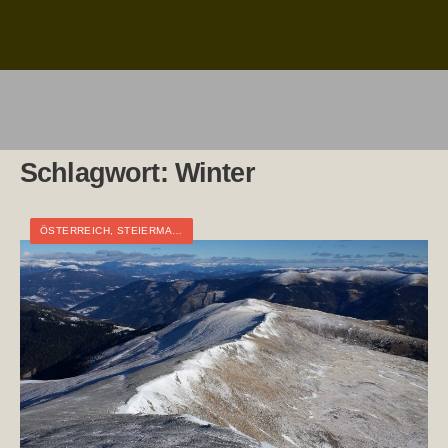
Schlagwort:
Winter
ÖSTERREICH
,
STEIERMARK
,
TAGESTOUR
,
WINTER