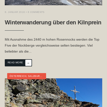
8. JANUAR 2016
• 8 COMMENTS
Winterwanderung über den Kilnprein
Mit Ausnahme des 2440 m hohen Rosennocks werden die Top
Five der Nockberge vergleichsweise selten bestiegen. Viel
beliebter als die
...
→
READ MORE
ÖSTERREICH
,
SALZBURG
,
TAGESTOUR
,
WINTER