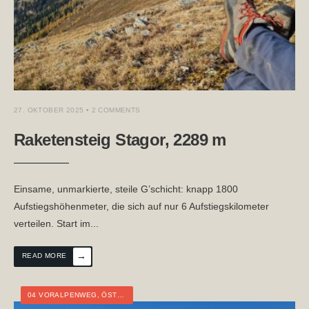
27. OKTOBER 2025
• 2 COMMENTS
Raketensteig Stagor, 2289 m
Einsame, unmarkierte, steile G’schicht: knapp 1800
Aufstiegshöhenmeter, die sich auf nur 6 Aufstiegskilometer
verteilen. Start im
...
→
READ MORE
04 VORALPENWEG
,
ÖSTERREICH
,
NIEDERÖSTERREICH
,
TOURTAGEBUCH
,
W