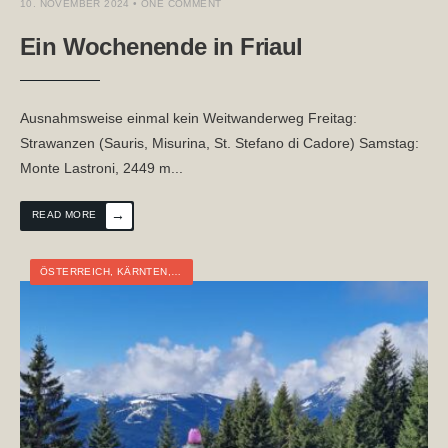
10. NOVEMBER 2024
• ONE COMMENT
Ein Wochenende in Friaul
Ausnahmsweise einmal kein Weitwanderweg Freitag:
Strawanzen (Sauris, Misurina, St. Stefano di Cadore) Samstag:
Monte Lastroni, 2449 m
...
→
READ MORE
ÖSTERREICH
,
KÄRNTEN
,
TOURTAGEBUCH