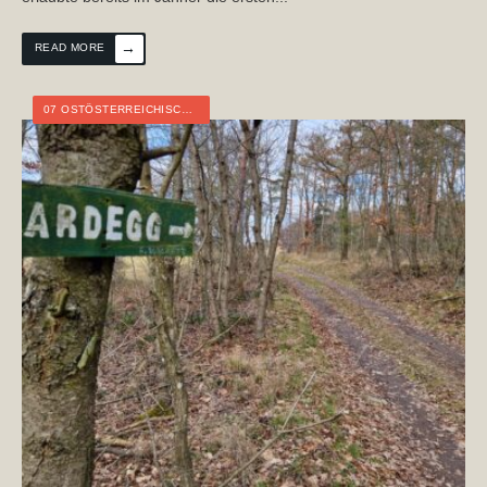
→
READ MORE
07 OSTÖSTERREICHISCHER GRENZLANDWEG
,
ÖSTERREICH
,
NIEDERÖSTER