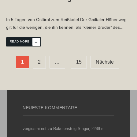
In 5 Tagen von Osttirol zum Reißkofel Der Gailtaler Höhenweg
gilt für die wenigen, die ihn kennen, als ‘kleiner Bruder’ des
...
→
READ MORE
Seitennummerierung
1
2
…
15
Nächste
der
Beiträge
NEUESTE KOMMENTARE
vergissmi.net
zu
Raketensteig Stagor, 2289 m