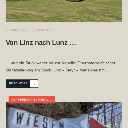
25. APRIL 2025
• 3 COMMENTS
Von Linz nach Lunz …
… und ein Stück weiter bis zur Kapelle: Oberösterreichischer
Mariazellerweg am Stück. Linz – Steyr – Maria Neustift
...
→
READ MORE
ÖSTERREICH
,
BURGENLAND
,
NIEDERÖSTERREICH
,
TOURTAGEBUCH