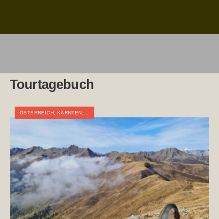
Tourtagebuch
ÖSTERREICH
,
KÄRNTEN
,
TAGESTOUR
,
TOURTAGEBUCH