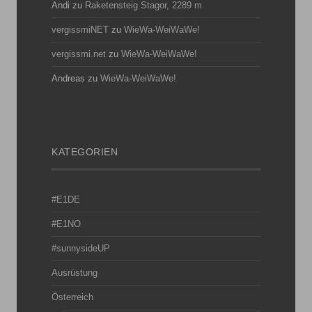
Andi
zu
Raketensteig Stagor, 2289 m
vergissmiNET
zu
WieWa-WeiWaWe!
vergissmi.net
zu
WieWa-WeiWaWe!
Andreas
zu
WieWa-WeiWaWe!
KATEGORIEN
#E1DE
#E1NO
#sunnysideUP
Ausrüstung
Österreich