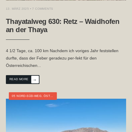
13. MÄRZ 2025
• 7 COMMENTS
Thayatalweg 630: Retz – Waidhofen
an der Thaya
4 1/2 Tage, ca. 100 km Nachdem ich voriges Jahr feststellen
durfte, dass der Feber geradezu per-fekt für den
Österreichischen
...
→
READ MORE
05 NORD-SÜD-WEG
,
ÖSTERREICH
,
NIEDERÖSTERREICH
,
TOURTAGEBUCH
,
W