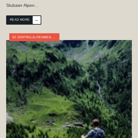
Stubaier Alpen
...
→
READ MORE
02 ZENTRALALPENWEG
,
ÖSTERREICH
,
STEIERMARK
,
WEITWANDERN