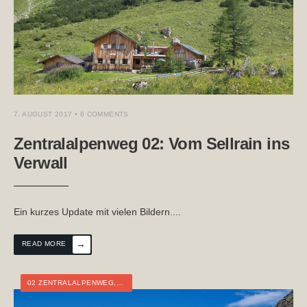
7. AUGUST 2017
• 6 COMMENTS
Zentralalpenweg 02: Vom Sellrain ins
Verwall
Ein kurzes Update mit vielen Bildern.
...
→
READ MORE
02 ZENTRALALPENWEG
,
ÖSTERREICH
,
TIROL
,
WEITWANDERN