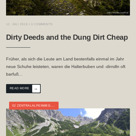
12. JULI 2019
• 3 COMMENTS
Dirty Deeds and the Dung Dirt Cheap
Früher, als sich die Leute am Land bestenfalls einmal im Jahr
neue Schuhe leisteten, waren die Halterbuben und -dirndln oft
barfuß
...
→
READ MORE
02 ZENTRALALPENWEG
,
ÖSTERREICH
,
MEHRTAGESTOUR
,
TIROL
,
TOURTAG