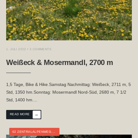
1. JULI 2022
• 3 COMMENTS
Weißeck & Mosermandl, 2700 m
1,5 Tage, Bike & Hike.Samstag Nachmittag: Weißeck, 2711 m, 5
Std, 1350 hm.Sonntag: Mosermandl Nord-Süd, 2680 m, 7 1/2
Std, 1400 hm.
...
→
READ MORE
02 ZENTRALALPENWEG
,
ÖSTERREICH
,
SALZBURG
,
TOURTAGEBUCH
,
WEITW