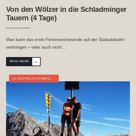
Von den Wölzer in die Schladminger
Tauern (4 Tage)
Man kann das erste Ferienwochenende auf der Südautobahn
verbringen – oder auch nicht.
...
→
READ MORE
02 ZENTRALALPENWEG
,
ÖSTERREICH
,
VORARLBERG
,
WEITWANDERN