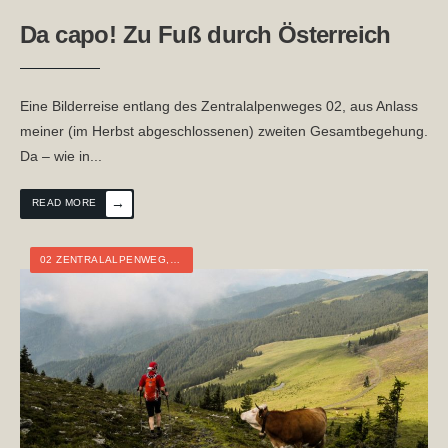
Da capo! Zu Fuß durch Österreich
Eine Bilderreise entlang des Zentralalpenweges 02, aus Anlass
meiner (im Herbst abgeschlossenen) zweiten Gesamtbegehung.
Da – wie in
...
→
READ MORE
02 ZENTRALALPENWEG
,
06 MARIAZELLERWEG
,
ÖSTERREICH
,
STEIERMARK