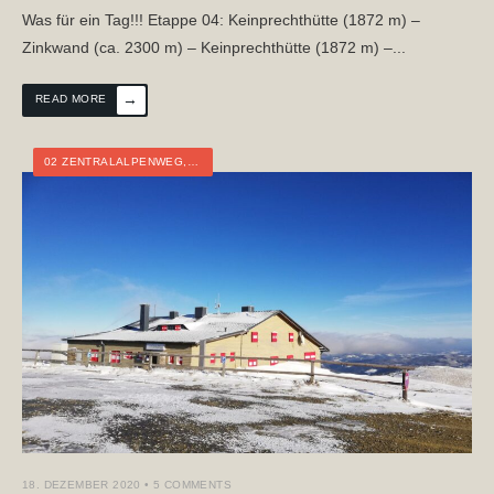
Was für ein Tag!!! Etappe 04: Keinprechthütte (1872 m) –
Zinkwand (ca. 2300 m) – Keinprechthütte (1872 m) –
...
→
READ MORE
02 ZENTRALALPENWEG
,
ÖSTERREICH
,
TOURTAGEBUCH
,
WEITWANDERN
,
WI
18. DEZEMBER 2020
• 5 COMMENTS