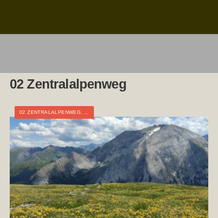
02 Zentralalpenweg
02 ZENTRALALPENWEG
,
ARNOWEG
,
ÖSTERREICH
,
SALZBURG
,
TAGESTOUR