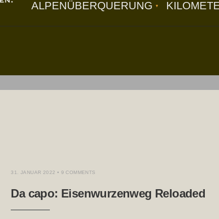
ALPENÜBERQUERUNG
KILOMET
EBUCH
,
WEITWANDERN
,
WINTER
31. JANUAR 2022
• 9 COMMENTS
Da capo: Eisenwurzenweg Reloaded