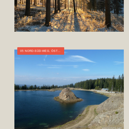
05 NORD-SÜD-WEG
,
ÖSTERREICH
,
STEIERMARK
,
WEITWANDERN