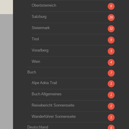
Oberösterreich
8
Salzburg
26
Steiermark
32
Tirol
9
Vorarlberg
3
Wien
4
Buch
7
Alpe Adria Trail
1
Buch Allgemeines
1
Reisebericht Sonnenseite
2
Wanderführer Sonnenseite
1
Deutschland
6