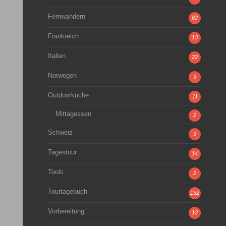
Fernwandern
62
Frankreich
13
Italien
22
Norwegen
3
Outdoorküche
11
Mittagessen
2
Schweiz
3
Tagestour
14
Tools
2
Tourtagebuch
132
Vorbereitung
12