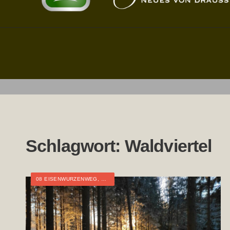
Schlagwort:
Waldviertel
08 EISENWURZENWEG
,
ÖSTERREICH
,
NIEDERÖSTERREICH
,
TOURTAG