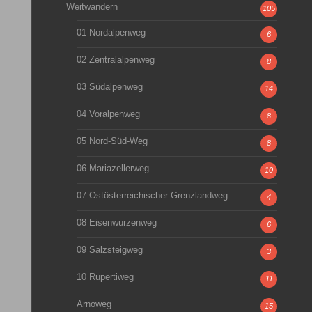
Weitwandern
105
01 Nordalpenweg
6
02 Zentralalpenweg
8
03 Südalpenweg
14
04 Voralpenweg
8
05 Nord-Süd-Weg
8
06 Mariazellerweg
10
07 Ostösterreichischer Grenzlandweg
4
08 Eisenwurzenweg
6
09 Salzsteigweg
3
10 Rupertiweg
11
Arnoweg
15