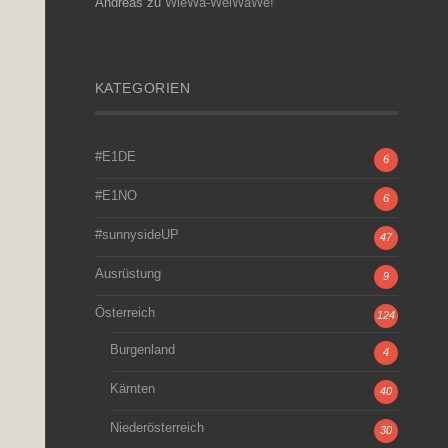
Andreas
zu
WieWa-WeiWaWe!
KATEGORIEN
#E1DE
6
#E1NO
6
#sunnysideUP
47
Ausrüstung
9
Österreich
124
Burgenland
4
Kärnten
40
Niederösterreich
30