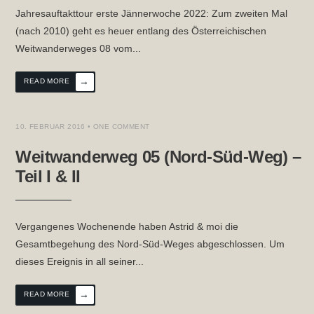
Jahresauftakttour erste Jännerwoche 2022: Zum zweiten Mal
(nach 2010) geht es heuer entlang des Österreichischen
Weitwanderweges 08 vom
...
→
READ MORE
10. FEBRUAR 2016
• ONE COMMENT
Weitwanderweg 05 (Nord-Süd-Weg) –
Teil I & II
Vergangenes Wochenende haben Astrid & moi die
Gesamtbegehung des Nord-Süd-Weges abgeschlossen. Um
dieses Ereignis in all seiner
...
→
READ MORE