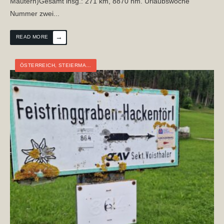
Mautern)Gesamt insg.: 271 km, 8870 hm. Urlaubswoche
Nummer zwei
...
→
READ MORE
ÖSTERREICH
,
STEIERMARK
,
TOURTAGEBUCH
,
WEITWANDERN
,
WIEN-KÄRNT