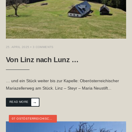
25. APRIL 2025
• 3 COMMENTS
Von Linz nach Lunz …
… und ein Stück weiter bis zur Kapelle: Oberösterreichischer
Mariazellerweg am Stück. Linz – Steyr – Maria Neustift
...
→
READ MORE
07 OSTÖSTERREICHISCHER GRENZLANDWEG
,
ÖSTERREICH
,
STEIERMARK
,