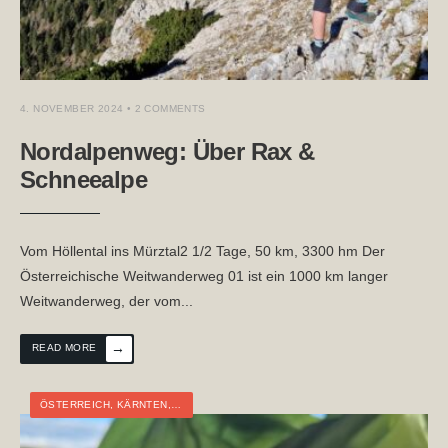
4. NOVEMBER 2024
• 2 COMMENTS
Nordalpenweg: Über Rax &
Schneealpe
Vom Höllental ins Mürztal2 1/2 Tage, 50 km, 3300 hm Der
Österreichische Weitwanderweg 01 ist ein 1000 km langer
Weitwanderweg, der vom
...
→
READ MORE
ÖSTERREICH
,
KÄRNTEN
,
STEIERMARK
,
TOURTAGEBUCH
,
WEITWANDERN
,
WI