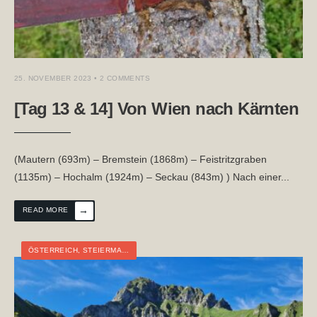
25. NOVEMBER 2023
• 2 COMMENTS
[Tag 13 & 14] Von Wien nach Kärnten
(Mautern (693m) – Bremstein (1868m) – Feistritzgraben
(1135m) – Hochalm (1924m) – Seckau (843m) ) Nach einer
...
→
READ MORE
ÖSTERREICH
,
STEIERMARK
,
WEITWANDERN
,
WIEN-KÄRNTEN