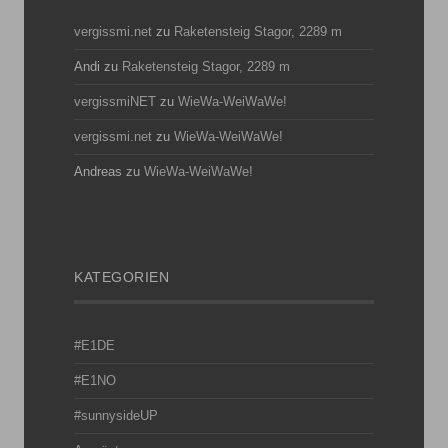
vergissmi.net
zu
Raketensteig Stagor, 2289 m
Andi
zu
Raketensteig Stagor, 2289 m
vergissmiNET
zu
WieWa-WeiWaWe!
vergissmi.net
zu
WieWa-WeiWaWe!
Andreas
zu
WieWa-WeiWaWe!
KATEGORIEN
#E1DE
#E1NO
#sunnysideUP