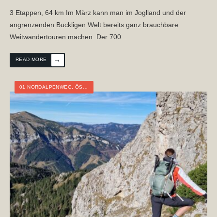
3 Etappen, 64 km Im März kann man im Joglland und der
angrenzenden Buckligen Welt bereits ganz brauchbare
Weitwandertouren machen. Der 700
...
→
READ MORE
01 NORDALPENWEG
,
ÖSTERREICH
,
NIEDERÖSTERREICH
,
STEIERMARK
,
WEI