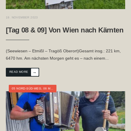
19. NOVEMBER 2023
[Tag 08 & 09] Von Wien nach Kärnten
(Seewiesen – Etmißl – Tragöß Oberort)Gesamt insg.: 221 km,
6470 hm. Am nächsten Morgen geht es – nach einem
...
→
READ MORE
05 NORD-SÜD-WEG
,
06 MARIAZELLERWEG
,
ÖSTERREICH
,
NIEDERÖSTERREI