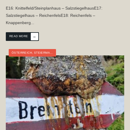
E16: Knittelfeld/Steinplanhaus – SalzstiegelhausE17:
Salzstiegelhaus – ReichenfelsE18: Reichenfels –
Knappenberg
...
→
READ MORE
ÖSTERREICH
,
STEIERMARK
,
WEITWANDERN
,
WIEN-KÄRNTEN