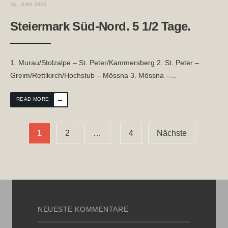
24. JUNI 2022
Steiermark Süd-Nord. 5 1/2 Tage.
1. Murau/Stolzalpe – St. Peter/Kammersberg 2. St. Peter –
Greim/Rettlkirch/Hochstub – Mössna 3. Mössna –
...
→
READ MORE
Seitennummerierung
1
2
…
4
Nächste
der
Beiträge
NEUESTE KOMMENTARE