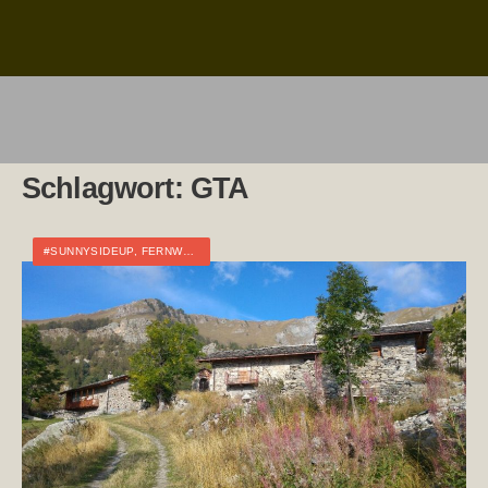
Schlagwort:
GTA
#SUNNYSIDEUP
,
FERNWANDERN
,
ITALIEN
,
TOURTAGEBUCH