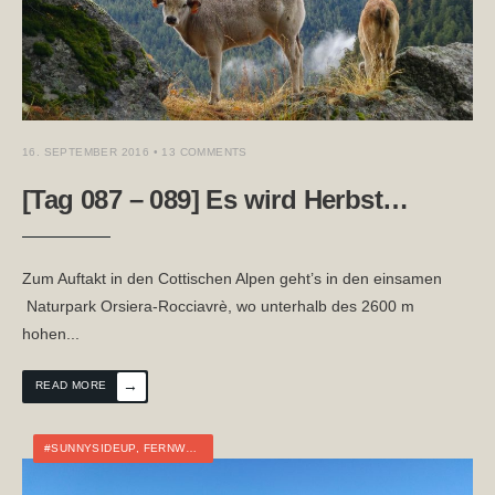
16. SEPTEMBER 2016
• 13 COMMENTS
[Tag 087 – 089] Es wird Herbst…
Zum Auftakt in den Cottischen Alpen geht’s in den einsamen
Naturpark Orsiera-Rocciavrè, wo unterhalb des 2600 m
hohen
...
→
READ MORE
#SUNNYSIDEUP
,
FERNWANDERN
,
ITALIEN
,
TOURTAGEBUCH