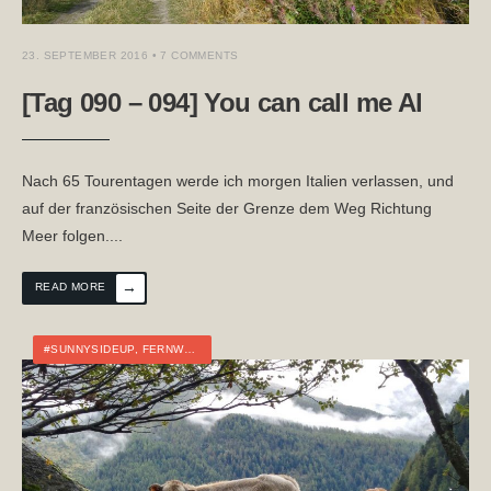
23. SEPTEMBER 2016
• 7 COMMENTS
[Tag 090 – 094] You can call me Al
Nach 65 Tourentagen werde ich morgen Italien verlassen, und
auf der französischen Seite der Grenze dem Weg Richtung
Meer folgen.
...
→
READ MORE
#SUNNYSIDEUP
,
FERNWANDERN
,
ITALIEN
,
TOURTAGEBUCH