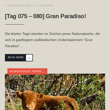
3. SEPTEMBER 2016
• 17 COMMENTS
[Tag 075 – 080] Gran Paradiso!
Die letzten Tage standen im Zeichen jenes Nationalparks, der
sich in gepflegtem südländischen Understatement “Gran
Paradiso”
...
→
READ MORE
#SUNNYSIDEUP
,
FERNWANDERN
,
ITALIEN
,
TOURTAGEBUCH