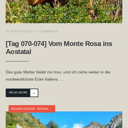
28. AUGUST 2016
• 12 COMMENTS
[Tag 070-074] Vom Monte Rosa ins
Aostatal
Das gute Wetter bleibt mir treu, und ich ziehe weiter in die
nordwestlichste Ecke Italiens.
...
→
READ MORE
#SUNNYSIDEUP
,
FERNWANDERN
,
ITALIEN
,
TOURTAGEBUCH