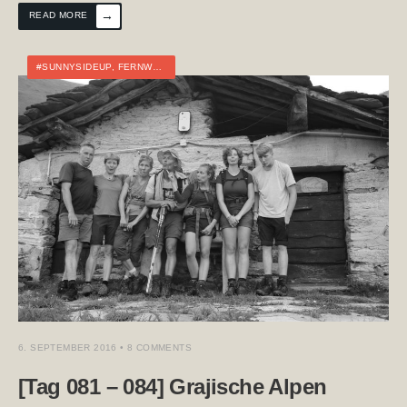
→
READ MORE
#SUNNYSIDEUP
,
FERNWANDERN
,
ITALIEN
,
TOURTAGEBUCH
6. SEPTEMBER 2016
• 8 COMMENTS
[Tag 081 – 084] Grajische Alpen