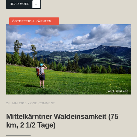
→
READ MORE
ÖSTERREICH
,
KÄRNTEN
,
MEHRTAGESTOUR
,
TOURTAGEBUCH
24. MAI 2015
• ONE COMMENT
Mittelkärntner Waldeinsamkeit (75
km, 2 1/2 Tage)