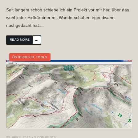
Seit langem schon schiebe ich ein Projekt vor mir her, über das
wohl jeder Exilkärntner mit Wanderschuhen irgendwann
nachgedacht hat:
...
→
READ MORE
ÖSTERREICH
,
TOOLS
23. APRIL 2015
• 5 COMMENTS