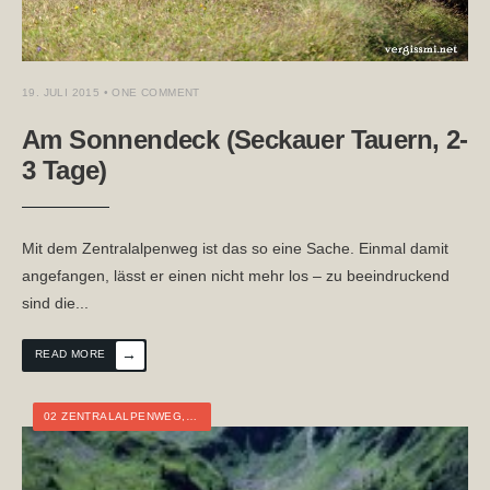
19. JULI 2015
• ONE COMMENT
Am Sonnendeck (Seckauer Tauern, 2-
3 Tage)
Mit dem Zentralalpenweg ist das so eine Sache. Einmal damit
angefangen, lässt er einen nicht mehr los – zu beeindruckend
sind die
...
→
READ MORE
02 ZENTRALALPENWEG
,
ÖSTERREICH
,
STEIERMARK
,
WEITWANDERN