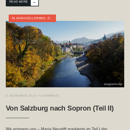
→
READ MORE
06 MARIAZELLERWEG
,
ÖSTERREICH
,
NIEDERÖSTERREICH
,
STEIERMARK
,
T
9. NOVEMBER 2015
• 5 COMMENTS
Von Salzburg nach Sopron (Teil II)
Wir erinnern uns – Maria Neustift markierte im Teil I der