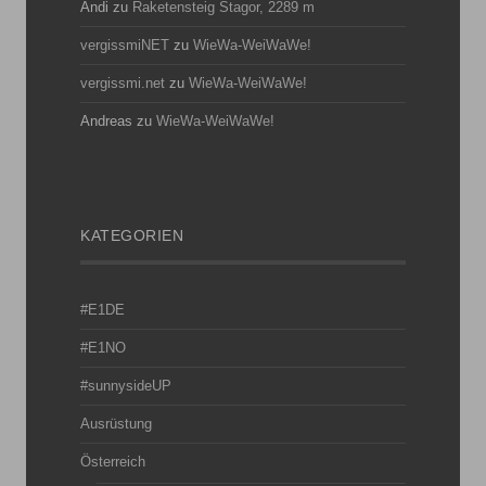
Andi
zu
Raketensteig Stagor, 2289 m
vergissmiNET
zu
WieWa-WeiWaWe!
vergissmi.net
zu
WieWa-WeiWaWe!
Andreas
zu
WieWa-WeiWaWe!
KATEGORIEN
#E1DE
#E1NO
#sunnysideUP
Ausrüstung
Österreich