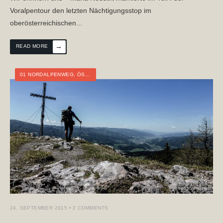
Voralpentour den letzten Nächtigungsstop im
oberösterreichischen
...
→
READ MORE
01 NORDALPENWEG
,
ÖSTERREICH
,
NIEDERÖSTERREICH
,
STEIERMARK
,
WEI
24. SEPTEMBER 2015
• 2 COMMENTS