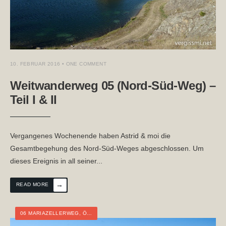
10. FEBRUAR 2016
• ONE COMMENT
Weitwanderweg 05 (Nord-Süd-Weg) –
Teil I & II
Vergangenes Wochenende haben Astrid & moi die
Gesamtbegehung des Nord-Süd-Weges abgeschlossen. Um
dieses Ereignis in all seiner
...
→
READ MORE
06 MARIAZELLERWEG
,
ÖSTERREICH
,
BURGENLAND
,
NIEDERÖSTERREICH
,
S