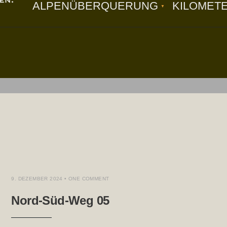
ALPENÜBERQUERUNG
KILOMET
CH
,
WEITWANDERN
9. DEZEMBER 2024
• ONE COMMENT
Nord-Süd-Weg 05