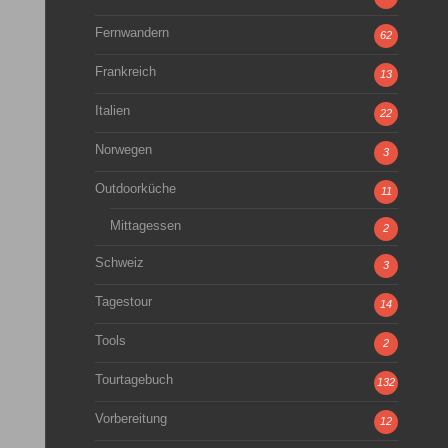
Fernwandern
62
Frankreich
13
Italien
22
Norwegen
3
Outdoorküche
11
Mittagessen
2
Schweiz
3
Tagestour
14
Tools
2
Tourtagebuch
132
Vorbereitung
12