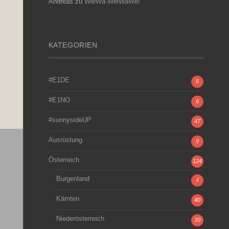
Andreas
zu
WieWa-WeiWaWe!
KATEGORIEN
#E1DE
6
#E1NO
6
#sunnysideUP
47
Ausrüstung
9
Österreich
124
Burgenland
4
Kärnten
40
Niederösterreich
30