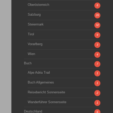
Oberösterreich
8
Salzburg
26
Steiermark
32
Tirol
9
Vorarlberg
3
Wien
4
Buch
7
Alpe Adria Trail
1
Buch Allgemeines
1
Reisebericht Sonnenseite
2
Wanderführer Sonnenseite
1
Deutschland
6