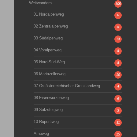
Weitwandern
105
01 Nordalpenweg
6
02 Zentralalpenweg
8
03 Südalpenweg
14
04 Voralpenweg
8
05 Nord-Süd-Weg
8
06 Mariazellerweg
10
07 Ostösterreichischer Grenzlandweg
4
08 Eisenwurzenweg
6
09 Salzsteigweg
3
10 Rupertiweg
11
Arnoweg
15