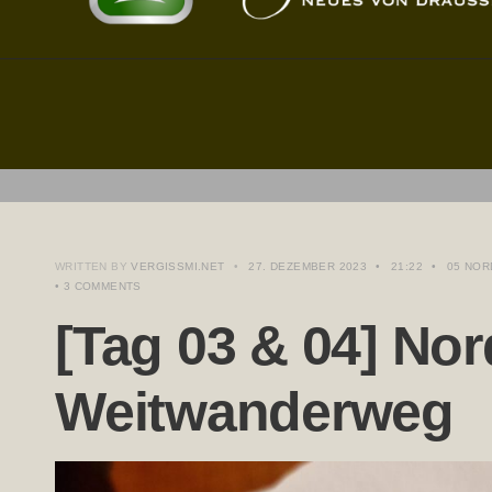
WRITTEN BY
VERGISSMI.NET
•
27. DEZEMBER 2023
•
21:22
•
05 NOR
• 3 COMMENTS
[Tag 03 & 04] No
Weitwanderweg