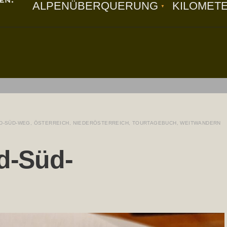
ALPENÜBERQUERUNG
KILOMET
D-SÜD-WEG
,
ÖSTERREICH
,
NIEDERÖSTERREICH
,
TOURTAGEBUCH
,
WEITWANDERN
rd-Süd-