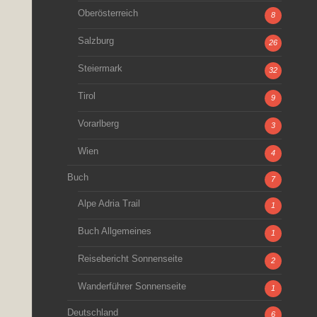
Oberösterreich
8
Salzburg
26
Steiermark
32
Tirol
9
Vorarlberg
3
Wien
4
Buch
7
Alpe Adria Trail
1
Buch Allgemeines
1
Reisebericht Sonnenseite
2
Wanderführer Sonnenseite
1
Deutschland
6