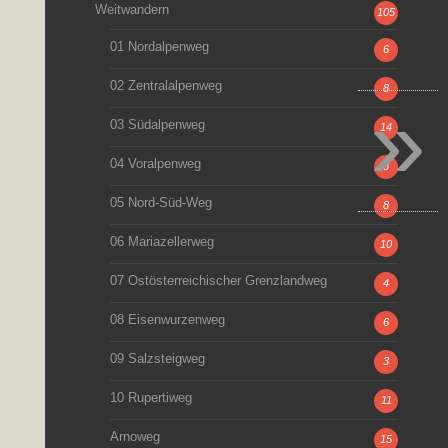
Weitwandern
105
01 Nordalpenweg
6
02 Zentralalpenweg
8
»
03 Südalpenweg
14
04 Voralpenweg
8
05 Nord-Süd-Weg
8
06 Mariazellerweg
10
07 Ostösterreichischer Grenzlandweg
4
08 Eisenwurzenweg
6
09 Salzsteigweg
3
10 Rupertiweg
11
Arnoweg
15