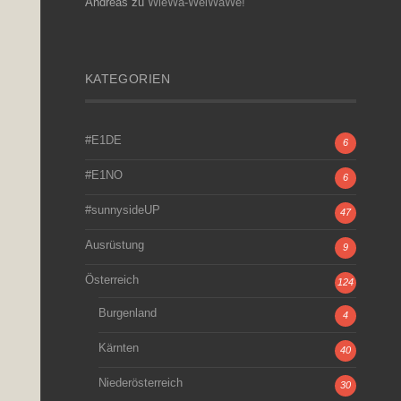
Andreas
zu
WieWa-WeiWaWe!
KATEGORIEN
#E1DE
6
#E1NO
6
#sunnysideUP
47
Ausrüstung
9
Österreich
124
Burgenland
4
Kärnten
40
Niederösterreich
30