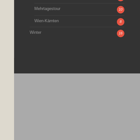
Mehrtagestour
10
Wien-Kärnten
8
Winter
16