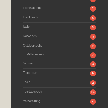
Fernwandern
62
Frankreich
13
Italien
22
Norwegen
3
Outdoorküche
11
Mittagessen
2
Schweiz
3
Tagestour
14
Tools
2
Tourtagebuch
132
Vorbereitung
12