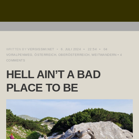
WRITTEN BY
VERGISSMI.NET
•
6. JULI 2024
•
22:54
•
04
VORALPENWEG
,
ÖSTERREICH
,
OBERÖSTERREICH
,
WEITWANDERN
• 4
COMMENTS
HELL AIN’T A BAD
PLACE TO BE