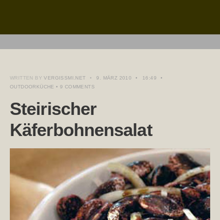
WRITTEN BY
VERGISSMI.NET
•
9. MÄRZ 2010
•
16:49
•
OUTDOORKÜCHE
• 9 COMMENTS
Steirischer
Käferbohnensalat