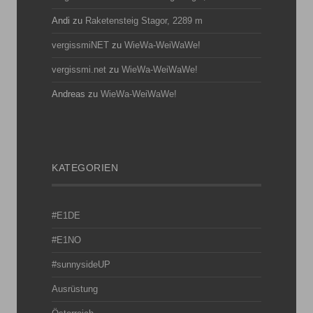
Andi
zu
Raketensteig Stagor, 2289 m
vergissmiNET
zu
WieWa-WeiWaWe!
vergissmi.net
zu
WieWa-WeiWaWe!
Andreas
zu
WieWa-WeiWaWe!
KATEGORIEN
#E1DE
#E1NO
#sunnysideUP
Ausrüstung