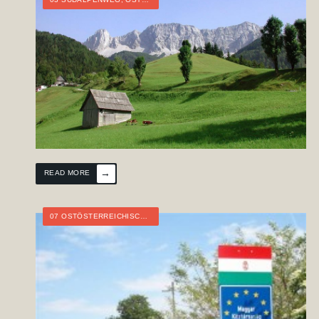
→
READ MORE
07 OSTÖSTERREICHISCHER GRENZLANDWEG
,
ÖSTERREICH
,
BURGEN