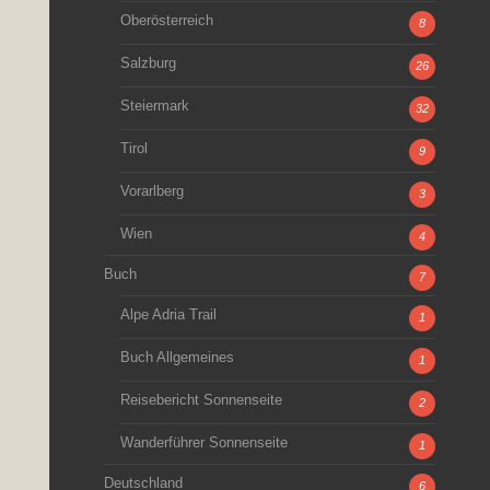
Oberösterreich
8
Salzburg
26
Steiermark
32
Tirol
9
Vorarlberg
3
Wien
4
Buch
7
Alpe Adria Trail
1
Buch Allgemeines
1
Reisebericht Sonnenseite
2
Wanderführer Sonnenseite
1
Deutschland
6