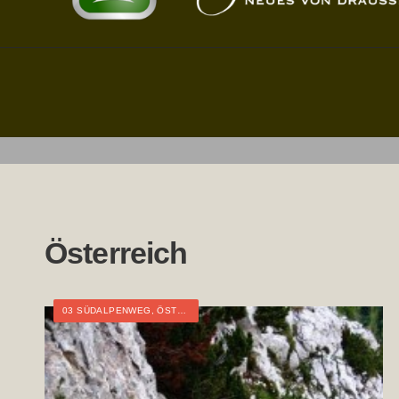
Österreich
03 SÜDALPENWEG
,
ÖSTERREICH
,
KÄRNTEN
,
WEITWANDERN