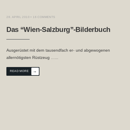
EICH
,
SALZBURG
,
WEITWANDERN
,
WIEN
28. APRIL 2010
• 16 COMMENTS
Das “Wien-Salzburg”-Bilderbuch
Ausgerüstet mit dem tausendfach er- und abgewogenen
allernötigsten Rüstzeug …
...
→
READ MORE