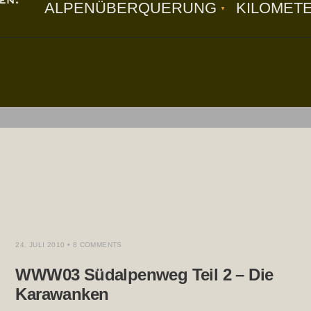
ALPENÜBERQUERUNG
KILOMET
24. JULI 2010
• 8 COMMENTS
WWW03 Südalpenweg Teil 2 – Die
Karawanken