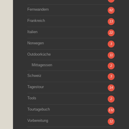
Fernwandern
62
Frankreich
13
Italien
22
Norwegen
3
Outdoorküche
11
Mittagessen
2
Schweiz
3
Tagestour
14
Tools
2
Tourtagebuch
132
Vorbereitung
12