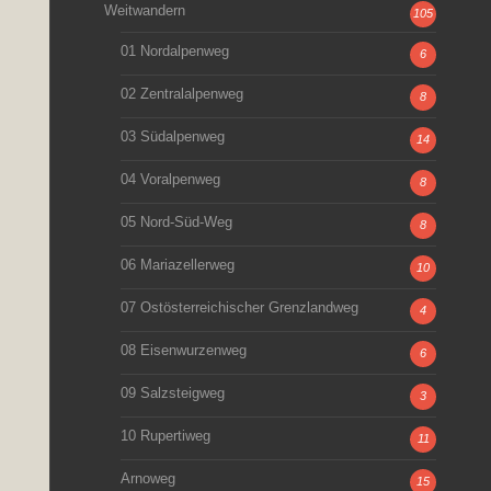
Weitwandern
105
01 Nordalpenweg
6
02 Zentralalpenweg
8
03 Südalpenweg
14
04 Voralpenweg
8
05 Nord-Süd-Weg
8
06 Mariazellerweg
10
07 Ostösterreichischer Grenzlandweg
4
08 Eisenwurzenweg
6
09 Salzsteigweg
3
10 Rupertiweg
11
Arnoweg
15