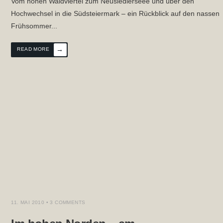
Vom hohen Waldviertel zum Neusiedlerseee und über den
Hochwechsel in die Südsteiermark – ein Rückblick auf den nassen
Frühsommer
...
→
READ MORE
DERN
11. MAI 2010
• 3 COMMENTS