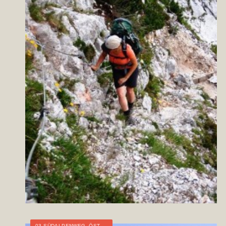
03 SÜDALPENWEG
,
ÖSTERREICH
,
KÄRNTEN
,
STEIERMARK
,
WEITWAND