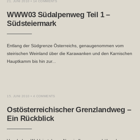
21. JUNI 2010
• 14 COMMENTS
WWW03 Südalpenweg Teil 1 –
Südsteiermark
Entlang der Südgrenze Österreichs, genaugenommen vom
steirischen Weinland über die Karawanken und den Karnischen
Hauptkamm bis hin zur
...
LAND
,
NIEDERÖSTERREICH
,
STEIERMARK
,
TOURTAGEBUCH
,
WEITWANDERN
,
WIEN
15. JUNI 2010
• 4 COMMENTS
Ostösterreichischer Grenzlandweg –
Ein Rückblick