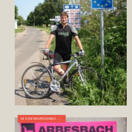
08 EISENWURZENWEG
,
ÖSTERREICH
,
NIEDERÖSTERREICH
,
WEITWAN