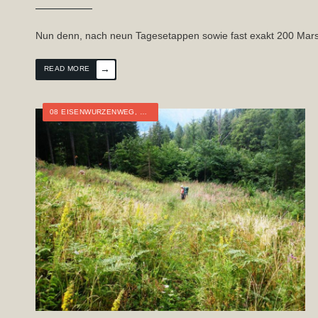
Nun denn, nach neun Tagesetappen sowie fast exakt 200 Marsc
→
READ MORE
08 EISENWURZENWEG
,
ÖSTERREICH
,
NIEDERÖSTERREICH
,
STEIERMA