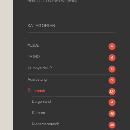
Andreas
zu
WieWa-WeiWaWe!
KATEGORIEN
#E1DE
6
#E1NO
6
#sunnysideUP
47
Ausrüstung
9
Österreich
124
Burgenland
4
Kärnten
40
Niederösterreich
30