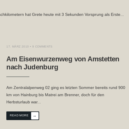
hkilometern hat Grete heute mit 3 Sekunden Vorsprung als Erste
...
RK
,
TOURTAGEBUCH
,
WEITWANDERN
17. MÄRZ 2010
• 9 COMMENTS
Am Eisenwurzenweg von Amstetten
nach Judenburg
Am Zentralalpenweg 02 ging es letzten Sommer bereits rund 900
km von Hainburg bis Matrei am Brenner, doch für den
Herbsturlaub war
...
→
READ MORE