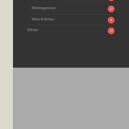
Mehrtagestour
10
Wien-Kärnten
8
Winter
16