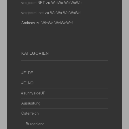
vergissmiNET
zu
WieWa-WeiWaWe!
vergissmi.net
zu
WieWa-WeiWaWe!
Andreas
zu
WieWa-WeiWaWe!
KATEGORIEN
#E1DE
#E1NO
#sunnysideUP
Ausrüstung
Österreich
Burgenland