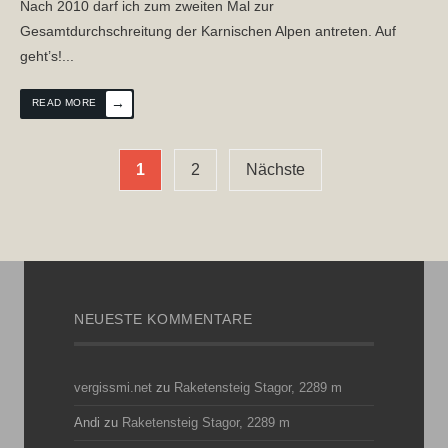
Nach 2010 darf ich zum zweiten Mal zur
Gesamtdurchschreitung der Karnischen Alpen antreten. Auf
geht’s!
...
→
READ MORE
Seitennummerierung
1
2
Nächste
der
Beiträge
NEUESTE KOMMENTARE
vergissmi.net
zu
Raketensteig Stagor, 2289 m
Andi
zu
Raketensteig Stagor, 2289 m