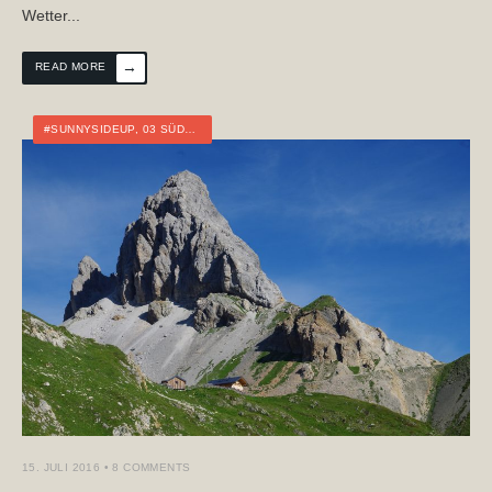
Wetter
...
→
READ MORE
#SUNNYSIDEUP
,
03 SÜDALPENWEG
,
ÖSTERREICH
,
FERNWANDERN
,
ITALIEN
15. JULI 2016
• 8 COMMENTS