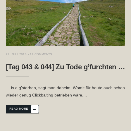
27. JULI 2016
• 11 COMMENTS
[Tag 043 & 044] Zu Tode g’furchten …
… is a g’storben, sagt man daheim. Womit für heute auch schon
wieder genug Clickbaiting betrieben wäre.
...
→
READ MORE