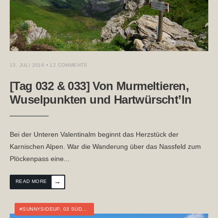
13. JULI 2016
• 12 COMMENTS
[Tag 032 & 033] Von Murmeltieren,
Wuselpunkten und Hartwürscht’ln
Bei der Unteren Valentinalm beginnt das Herzstück der
Karnischen Alpen. War die Wanderung über das Nassfeld zum
Plöckenpass eine
...
→
READ MORE
#SUNNYSIDEUP
,
03 SÜDALPENWEG
,
ÖSTERREICH
,
FERNWANDERN
,
KÄRNTE