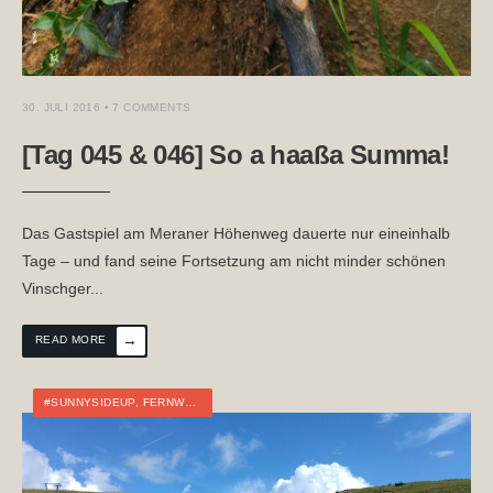
30. JULI 2016
• 7 COMMENTS
[Tag 045 & 046] So a haaßa Summa!
Das Gastspiel am Meraner Höhenweg dauerte nur eineinhalb
Tage – und fand seine Fortsetzung am nicht minder schönen
Vinschger
...
→
READ MORE
#SUNNYSIDEUP
,
FERNWANDERN
,
TOURTAGEBUCH