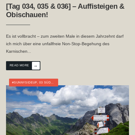
[Tag 034, 035 & 036] – Auffisteigen &
Obischauen!
Es ist vollbracht – zum zweiten Male in diesem Jahrzehnt darf
ich mich über eine unfallfreie Non-Stop-Begehung des
Karnischen
...
→
READ MORE
#SUNNYSIDEUP
,
03 SÜDALPENWEG
,
ÖSTERREICH
,
FERNWANDERN
,
ITALIEN