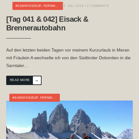
#SUNNYSIDEUP
,
FERNWANDERN
24. JULI 2016
,
TOURTAGEBUCH
• 2 COMMENTS
[Tag 041 & 042] Eisack &
Brennerautobahn
Auf den letzten beiden Tagen vor meinem Kurzurlaub in Meran
mit Fräulein A wechselte ich von den Südtiroler Dolomiten in die
Sarntaler
...
→
READ MORE
#SUNNYSIDEUP
,
FERNWANDERN
,
ITALIEN
,
TOURTAGEBUCH