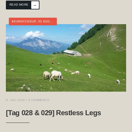
→
READ MORE
#SUNNYSIDEUP
,
03 SÜDALPENWEG
,
ÖSTERREICH
,
FERNWANDERN
,
KÄRNTE
8. JULI 2016
• 6 COMMENTS
[Tag 028 & 029] Restless Legs