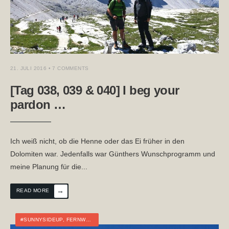
21. JULI 2016
• 7 COMMENTS
[Tag 038, 039 & 040] I beg your
pardon …
Ich weiß nicht, ob die Henne oder das Ei früher in den
Dolomiten war. Jedenfalls war Günthers Wunschprogramm und
meine Planung für die
...
→
READ MORE
#SUNNYSIDEUP
,
FERNWANDERN
,
ITALIEN
,
TOURTAGEBUCH