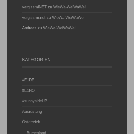
vergissmiNET
zu
WieWa-WeiWaWe!
vergissmi.net
zu
WieWa-WeiWaWe!
Andreas
zu
WieWa-WeiWaWe!
KATEGORIEN
#E1DE
#E1NO
#sunnysideUP
Ausrüstung
Österreich
Burgenland