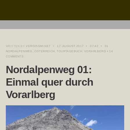
WRITTEN BY
VERGISSMI.NET
•
17. AUGUST 2017
•
07:42
•
01
NORDALPENWEG
,
ÖSTERREICH
,
TOURTAGEBUCH
,
VORARLBERG
• 14
COMMENTS
Nordalpenweg 01:
Einmal quer durch
Vorarlberg